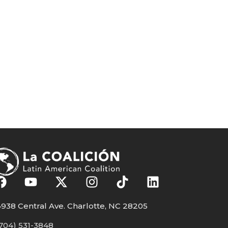
938 Central Ave. Charlotte, NC 28205
704) 531-3848