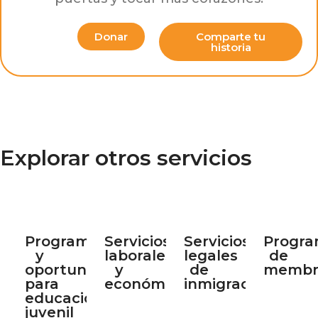
Donar
Comparte tu
historia
Explorar otros servicios
Programas
Servicios
Servicios
Progr
y
laborales
legales
de
oportunidades
y
de
membr
para
económicos
inmigración
educación
juvenil