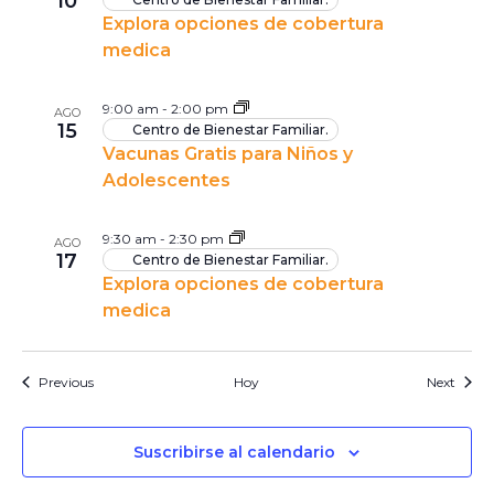
10
of
Explora opciones de cobertura
events
medica
in
9:00 am
-
2:00 pm
AGO
Photo
15
Centro de Bienestar Familiar.
View
Vacunas Gratis para Niños y
Adolescentes
9:30 am
-
2:30 pm
AGO
17
Centro de Bienestar Familiar.
Explora opciones de cobertura
medica
Eventos
Event
Previous
Hoy
Next
Suscribirse al calendario