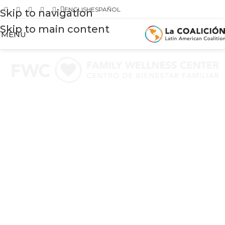
ENGLISH
ESPAÑOL
Skip to navigation
Skip to main content
MENU
Un lugar para
orientar,
apoyar y fortalecer a tu
familia