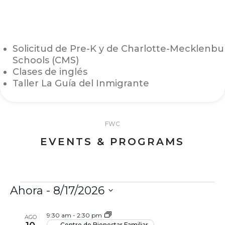
Solicitud de Pre-K y de Charlotte-Mecklenbu
Schools (CMS)
Clases de inglés
Taller La Guía del Inmigrante
FWC
EVENTS & PROGRAMS
Ahora
 - 
8/17/2026
Select
List
9:30 am
-
2:30 pm
AGO
date.
Centro de Bienestar Familiar.