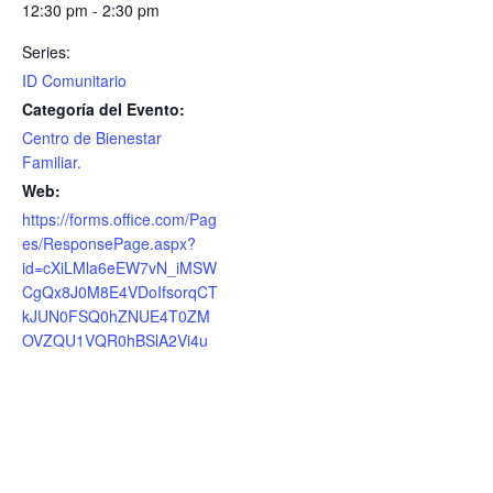
12:30 pm - 2:30 pm
Series:
ID Comunitario
Categoría del Evento:
Centro de Bienestar
Familiar.
Web:
https://forms.office.com/Pag
es/ResponsePage.aspx?
id=cXiLMla6eEW7vN_iMSW
CgQx8J0M8E4VDoIfsorqCT
kJUN0FSQ0hZNUE4T0ZM
OVZQU1VQR0hBSlA2Vi4u