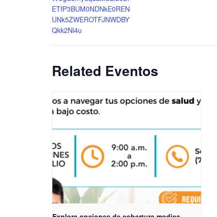
ETfP3BUM0NDNkE0REN
UNk5ZWEROTFJNWDBY
Qkk2Ni4u
Related Eventos
Explora opciones de cobertura medica