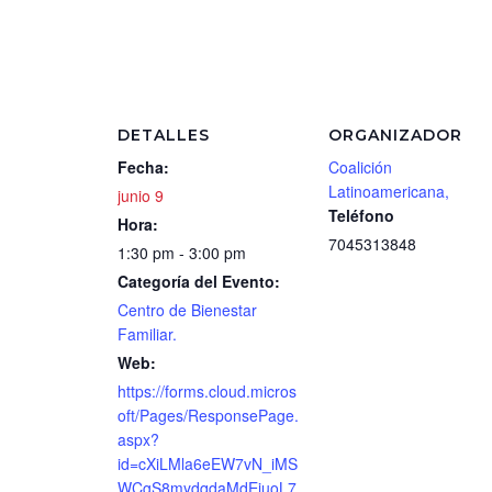
DETALLES
ORGANIZADOR
Fecha:
Coalición
Latinoamericana,
junio 9
Teléfono
Hora:
7045313848
1:30 pm - 3:00 pm
Categoría del Evento:
Centro de Bienestar
Familiar.
Web:
https://forms.cloud.micros
oft/Pages/ResponsePage.
aspx?
id=cXiLMla6eEW7vN_iMS
WCgS8mydqdaMdEiuoL7